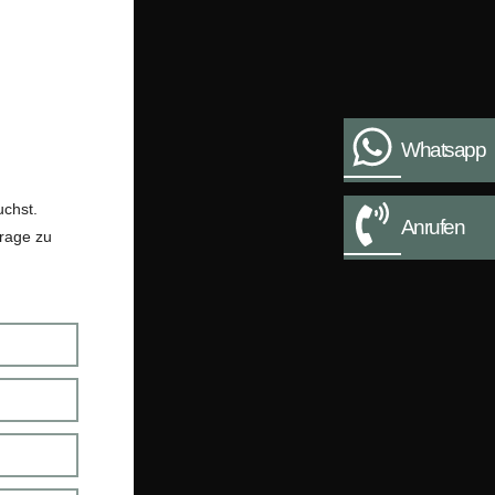
Whatsapp
uchst.
Anrufen
frage zu