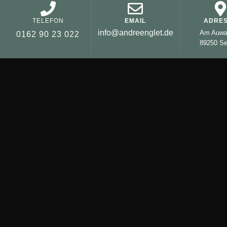
TELEFON
EMAIL
ADRE
info@andreenglet.de
Am Auwa
0162 90 23 022
89250 S