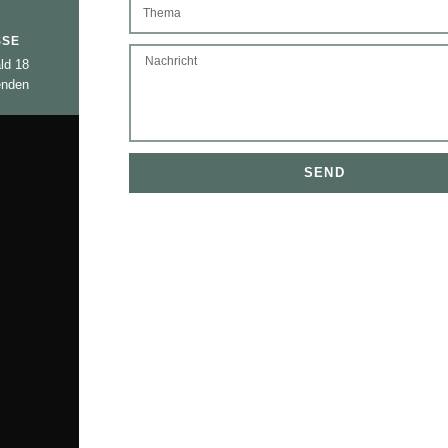
SSE
ld 18
enden
SEND