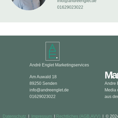
info@andreenglet.de
01629023022
André Englet Marketingservices
Mar
Am Auwald 18
89250 Senden
Andre E
info@andreenglet.de
Media 
01629023022
aus de
Datenschutz
I
Impressum
I
Rechtliches (AGB,AVV)
I © 2024